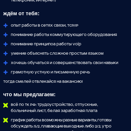
опыт работы в сетях связи, TCP/IP
Понимание работЫ коммутирующего оборудования
Понимание принципоа работы voip
умение объяснять сложное простым языком
Хочешь обучаться и совершенствовать свои навыки
грамотную устную и письменную речь
Тогда смелей отвлекайся на вакансию!
что мы предлагаем:
Всё по ТК РФ: трудоустройство, отпускные,
больничный лист, белая заработная плата
График работы: возможны разные варианты, готовы
обсуждать: 5/2, плавающие выходные либо 2/2, утро
или вечер, возможен разрывной график (утро,
перерыв, вечер)
Работа в современном и уютном офисе в самом центре
города с панорамным видом