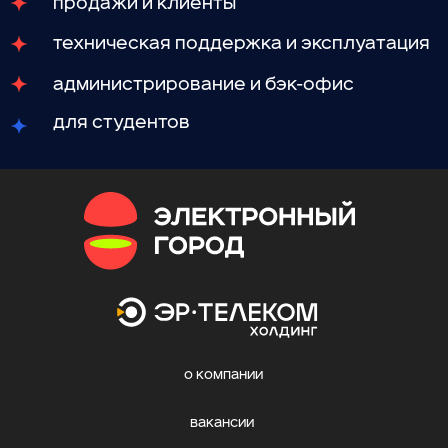
о компании
вакансии
студентам
resume@novotelecom.ru